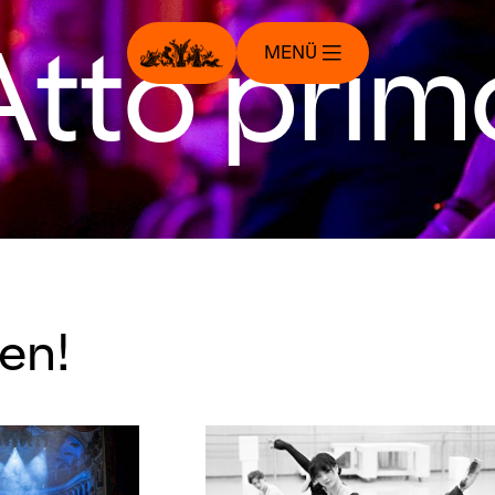
Atto prim
MENÜ
en!