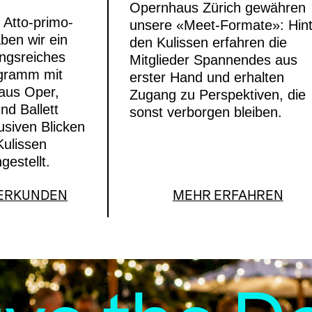
Opernhaus Zürich gewähren
s Atto-primo-
unsere «Meet-Formate»: Hint
aben wir ein
den Kulissen erfahren die
ngsreiches
Mitglieder Spannendes aus
gramm mit
erster Hand und erhalten
 aus Oper,
Zugang zu Perspektiven, die
nd Ballett
sonst verborgen bleiben.
usiven Blicken
Kulissen
estellt.
 ERKUNDEN
MEHR ERFAHREN