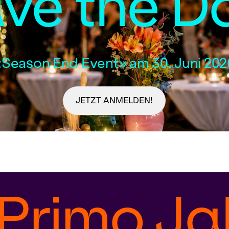
ve the D
«Season End Event» am 30. Juni 202
JETZT ANMELDEN!
 Primo Ja