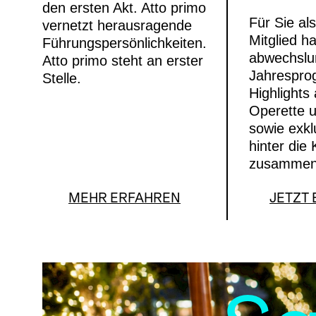
den ersten Akt. Atto primo
Für Sie al
vernetzt herausragende
Mitglied h
Führungspersönlichkeiten.
abwechslu
Atto primo steht an erster
Jahrespro
Stelle.
Highlights
Operette u
sowie exkl
hinter die 
zusammeng
MEHR ERFAHREN
JETZT