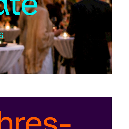
ate
6
hres­